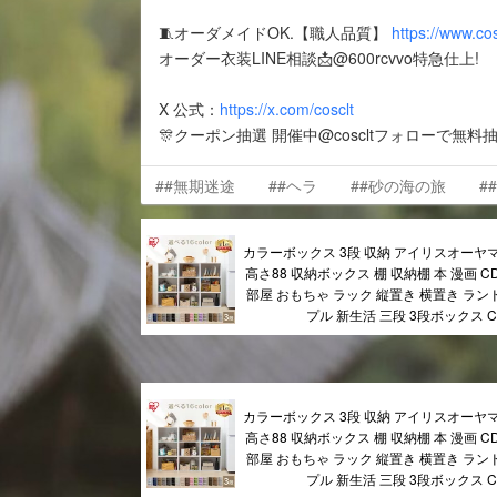
🧵オーダメイドOK.【職人品質】
https://www.co
オーダー衣装LINE相談📩@600rcvvo特急仕上!
X 公式：
https://x.com/cosclt
🎊クーポン抽選 開催中@coscltフォローで無料
##無期迷途
##ヘラ
##砂の海の旅
#
カラーボックス 3段 収納 アイリスオーヤマ 幅
高さ88 収納ボックス 棚 収納棚 本 漫画 C
部屋 おもちゃ ラック 縦置き 横置き ラン
プル 新生活 三段 3段ボックス CX-
カラーボックス 3段 収納 アイリスオーヤマ 幅
高さ88 収納ボックス 棚 収納棚 本 漫画 C
部屋 おもちゃ ラック 縦置き 横置き ラン
プル 新生活 三段 3段ボックス CX-