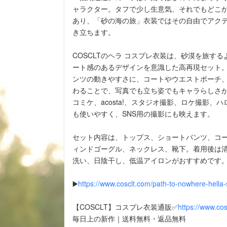
ャラクター。タフで少し生意気、それでもどこ
あり、「砂の海の旅」衣装ではその自由でアク
き立ちます。
COSCLTのヘラ コスプレ衣装は、砂漠を旅す
ート感のあるデザインを意識した高再現セット
ンツの動きやすさに、コートやウエストポーチ
わることで、写真でも立ち姿でもキャラらしさ
コミケ、acosta!、スタジオ撮影、ロケ撮影、
も使いやすく、SNS用の撮影にも映えます。
セット内容は、トップス、ショートパンツ、コ
ィンドゴーグル、ネックレス、靴下。着用後は
洗い、日陰干し、低温アイロンがおすすめです
▶️
https://www.cosclt.com/path-to-nowhere-hella
【COSCLT】コスプレ衣装通販✅
https://www.cos
毎日上の新作｜送料無料・返品無料