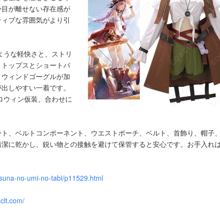
か目が離せない存在感が
ティブな雰囲気がより引
るような軽快さと、ストリ
。トップスとショートパ
、ウィンドゴーグルが加
が出しやすい一着です。
ハロウィン仮装、合わせに
ート、ベルトコンポーネント、ウエストポーチ、ベルト、首飾り、帽子
清潔に乾かし、鋭い物との接触を避けて保管すると安心です。お手入れ
。
-suna-no-umi-no-tabi/p11529.html
clt.com/