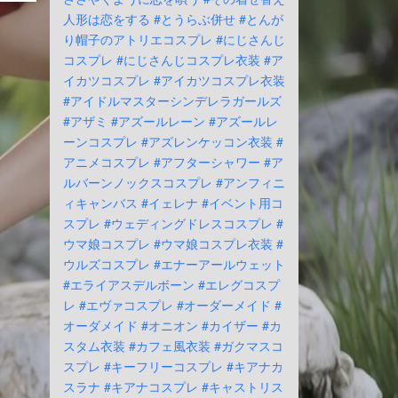
人形は恋をする
#とうらぶ併せ
#とんが
り帽子のアトリエコスプレ
#にじさんじ
コスプレ
#にじさんじコスプレ衣装
#ア
イカツコスプレ
#アイカツコスプレ衣装
#アイドルマスターシンデレラガールズ
#アザミ
#アズールレーン
#アズールレ
ーンコスプレ
#アズレンケッコン衣装
#
アニメコスプレ
#アフターシャワー
#ア
ルバーンノックスコスプレ
#アンフィニ
ィキャンバス
#イェレナ
#イベント用コ
スプレ
#ウェディングドレスコスプレ
#
ウマ娘コスプレ
#ウマ娘コスプレ衣装
#
ウルズコスプレ
#エナーアールウェット
#エライアスデルボーン
#エレグコスプ
レ
#エヴァコスプレ
#オーダーメイド
#
オーダメイド
#オニオン
#カイザー
#カ
スタム衣装
#カフェ風衣装
#ガクマスコ
スプレ
#キーフリーコスプレ
#キアナカ
スラナ
#キアナコスプレ
#キャストリス