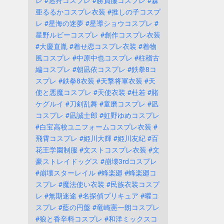
レ
#巡狩コスプレ
#勝負服コスプレ
#森
亜るるかコスプレ衣装
#推しの子コスプ
レ
#星海の迷夢
#星導ショウコスプレ
#
星野ルビーコスプレ
#創作コスプレ衣装
#大慶直胤
#着せ恋コスプレ衣装
#着物
風コスプレ
#中原中也コスプレ
#柱稽古
編コスプレ
#朝凪依コスプレ
#鉄拳8コ
スプレ
#鉄拳8衣装
#天撃将軍衣装
#天
使と悪魔コスプレ
#天使衣装
#杜若
#賭
ケグルイ
#刀剣乱舞
#童磨コスプレ
#凪
コスプレ
#凪誠士郎
#虹野ゆめコスプレ
#白宝高校ユニフォームコスプレ衣装
#
飛霄コスプレ
#姫川大輝
#姫川友紀
#百
花王学園制服
#文ストコスプレ衣装
#文
豪ストレイドッグス
#崩壊3rdコスプレ
#崩壊スターレイル
#蜂楽廻
#蜂楽廻コ
スプレ
#魔法使い衣装
#民族衣装コスプ
レ
#無期迷途
#名探偵プリキュア
#曜コ
スプレ
#藍の円盤
#竜崎憲一朗コスプレ
#狼と香辛料コスプレ
#和洋ミックスコ