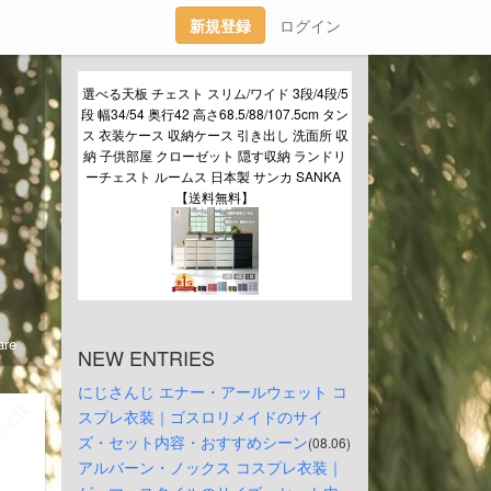
新規登録
ログイン
選べる天板 チェスト スリム/ワイド 3段/4段/5
段 幅34/54 奥行42 高さ68.5/88/107.5cm タン
ス 衣装ケース 収納ケース 引き出し 洗面所 収
納 子供部屋 クローゼット 隠す収納 ランドリ
ーチェスト ルームス 日本製 サンカ SANKA 
【送料無料】
re
NEW ENTRIES
にじさんじ エナー・アールウェット コ
スプレ衣装｜ゴスロリメイドのサイ
ズ・セット内容・おすすめシーン
(08.06)
アルバーン・ノックス コスプレ衣装｜