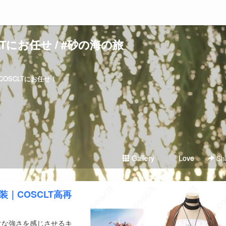
LTにお任せ / #砂の海の旅
OSCLTにお任せ！
Gallery
Love
Sha
装｜COSCLT高再
ぐな強さを感じさせるキ