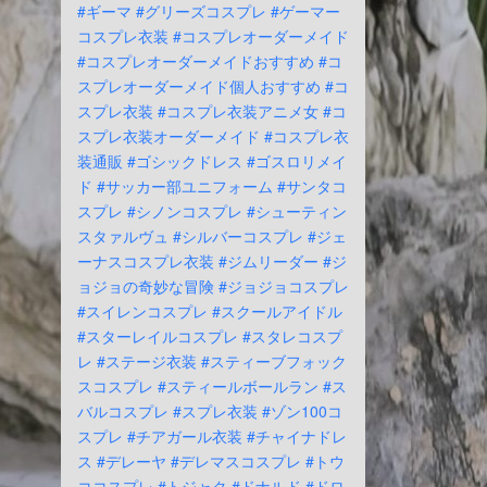
#ギーマ
#グリーズコスプレ
#ゲーマー
コスプレ衣装
#コスプレオーダーメイド
#コスプレオーダーメイドおすすめ
#コ
スプレオーダーメイド個人おすすめ
#コ
スプレ衣装
#コスプレ衣装アニメ女
#コ
スプレ衣装オーダーメイド
#コスプレ衣
装通販
#ゴシックドレス
#ゴスロリメイ
ド
#サッカー部ユニフォーム
#サンタコ
スプレ
#シノンコスプレ
#シューティン
スタァルヴュ
#シルバーコスプレ
#ジェ
ーナスコスプレ衣装
#ジムリーダー
#ジ
ョジョの奇妙な冒険
#ジョジョコスプレ
#スイレンコスプレ
#スクールアイドル
#スターレイルコスプレ
#スタレコスプ
レ
#ステージ衣装
#スティーブフォック
スコスプレ
#スティールボールラン
#ス
バルコスプレ
#スプレ衣装
#ゾン100コ
スプレ
#チアガール衣装
#チャイナドレ
ス
#デレーヤ
#デレマスコスプレ
#トウ
ココスプレ
#トジャク
#ドナルド
#ドロ