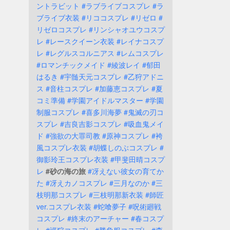
ントラビット
#ラブライブコスプレ
#ラ
ブライブ衣装
#リココスプレ
#リゼロ
#
リゼロコスプレ
#リンシャオユウコスプ
レ
#レースクイーン衣装
#レイナコスプ
レ
#レグルスコルニアス
#レムコスプレ
#ロマンチックメイド
#綾波レイ
#郁田
はるき
#宇髄天元コスプレ
#乙狩アドニ
ス
#音柱コスプレ
#加藤恵コスプレ
#夏
コミ準備
#学園アイドルマスター
#学園
制服コスプレ
#喜多川海夢
#鬼滅の刃コ
スプレ
#吉良吉影コスプレ
#吸血鬼メイ
ド
#強欲の大罪司教
#原神コスプレ
#袴
風コスプレ衣装
#胡蝶しのぶコスプレ
#
御影玲王コスプレ衣装
#甲斐田晴コスプ
レ
#砂の海の旅
#冴えない彼女の育てか
た
#冴えカノコスプレ
#三月なのか
#三
枝明那コスプレ
#三枝明那新衣装
#師匠
ver.コスプレ衣装
#蛇喰夢子
#呪術廻戦
コスプレ
#終末のアーチャー
#春コスプ