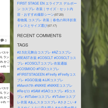
FIRST STAGE EN エライアス デルボー
ン コスプレ 衣装｜サイズ・セット内
容・おすすめ撮影シーン
(07.20)
着物風 コスプレ 衣装｜春色の和洋折衷
ドレスとサイズ選び
(07.17)
RECENT COMMENTS
0
TAGS
#2.5次元舞台コスプレ
#AZコスプレ
ーバスケ
1L ラン
#BEAST衣装
#COSCLT
#COSCLTコス
れ かご
プレ
#COSCLTコスプレ衣装通販
ゃれ 一
#COSMIOO
#FGOコスプレ
#FIRSTSTAGEEN
#Firefly
#Fireflyコス
プレ
#GGO装備
#JJKコスプレ
#March7th
#NIKKE
#NIKKEコスプレ
ーバスケ
#Reゼロ
#SAM
#SAOコスプレ
#Sコス
1L ラン
プレ
#VTuberコスプレ
#VTuberコスプ
れ かご
ゃれ 一
レ衣装
#あんスタコスプレ
#ささこい
#
ささやくように恋を唄う
#その着せ替え