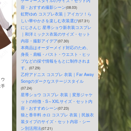
ゲーマースタイルのサイズ・セット内
容・おすすめ撮影シーン
(08.03)
虹野ゆめ コスプレ衣装｜アイカツ！ら
しい華やかさを楽しむ衣装選び
(07.31)
にじさんじ 星導ショウ新衣装コスプレ
｜和洋ミックス衣装のサイズ・セット
内容・撮影アイデア
(07.30)
本商品はオーダーメイド対応のため、
身長・肩幅・バスト・ウエスト・ヒッ
プなどの採寸情報をもとに制作されま
す。
(07.29)
乙狩アドニス コスプレ 衣装｜Far Away 
、ウ
Songのダークなステージスタイル
は手
(07.24)
星導ショウ コスプレ 衣装｜変形ジャケ
ットの特徴・S～XXLサイズ・セット内
容・おすすめシーン
(07.23)
狼と香辛料 ホロ コスプレ 衣装｜民族衣
装タイプのサイズ・セット内容・シー
ン別活用法
(07.21)