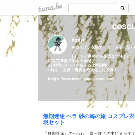
tuna.be
COSC
honyi
💫コスプレ衣装オーダーメイドならC
1⃣ラフ／参考から完成まで伴走🎨
2⃣設定準拠で驚きの再現度
3⃣体型に合わせて映える比率調整
✨軽さ・強度・着脱を最適化した装飾！
▶️
https://www.cosclt.com/custom.html
無期迷途 ヘラ 砂の海の旅 コスプレ衣
現セット
『無期迷途』のヘラは、荒っぽさの中にまっす