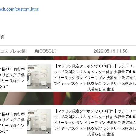
sclt.com/custom.html
抽選
#コスプレ衣装
##COSCLT
2026.05.19 11:56
【マラソン限定クーポンで3,970円〜】ランドリ
41.5 奥行29
ット 2段 3段 スリム キャスター付き 大容量 70L 8
D リビング 子供
ドリーラック ランドリーワゴン 洗濯かご 洗濯物入
ドリー収納 シン
ワイヤーバスケット 脱衣かご ランドリー収納 おし
3 *
人暮らし 新生活
【マラソン限定クーポンで3,970円〜】ランドリ
41.5 奥行29
ット 2段 3段 スリム キャスター付き 大容量 70L 8
D リビング 子供
ドリーラック ランドリーワゴン 洗濯かご 洗濯物入
ドリー収納 シン
ワイヤーバスケット 脱衣かご ランドリー収納 おし
3 *
人暮らし 新生活