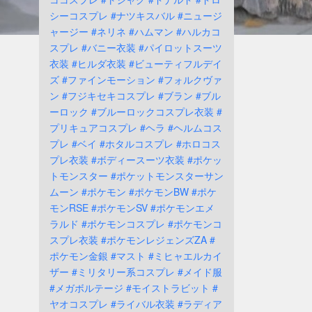
シーコスプレ
#ナツキスバル
#ニュージ
ャージー
#ネリネ
#ハムマン
#ハルカコ
スプレ
#バニー衣装
#パイロットスーツ
衣装
#ヒルダ衣装
#ビューティフルデイ
ズ
#ファインモーション
#フォルクヴァ
ン
#フジキセキコスプレ
#ブラン
#ブル
ーロック
#ブルーロックコスプレ衣装
#
プリキュアコスプレ
#ヘラ
#ヘルムコス
プレ
#ベイ
#ホタルコスプレ
#ホロコス
プレ衣装
#ボディースーツ衣装
#ポケッ
トモンスター
#ポケットモンスターサン
ムーン
#ポケモン
#ポケモンBW
#ポケ
モンRSE
#ポケモンSV
#ポケモンエメ
ラルド
#ポケモンコスプレ
#ポケモンコ
スプレ衣装
#ポケモンレジェンズZA
#
ポケモン金銀
#マスト
#ミヒャエルカイ
ザー
#ミリタリー系コスプレ
#メイド服
#メガボルテージ
#モイストラビット
#
ヤオコスプレ
#ライバル衣装
#ラディア