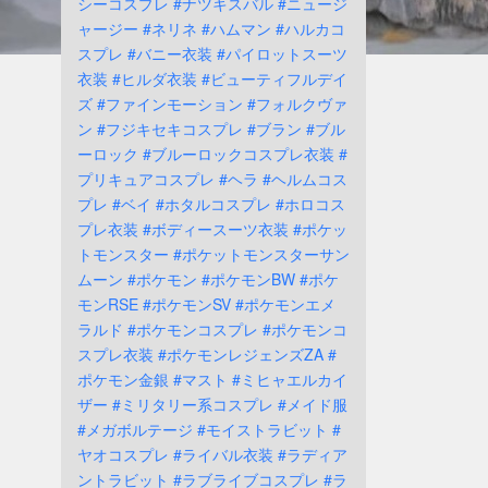
シーコスプレ
#ナツキスバル
#ニュージ
ャージー
#ネリネ
#ハムマン
#ハルカコ
スプレ
#バニー衣装
#パイロットスーツ
衣装
#ヒルダ衣装
#ビューティフルデイ
ズ
#ファインモーション
#フォルクヴァ
ン
#フジキセキコスプレ
#ブラン
#ブル
ーロック
#ブルーロックコスプレ衣装
#
プリキュアコスプレ
#ヘラ
#ヘルムコス
プレ
#ベイ
#ホタルコスプレ
#ホロコス
プレ衣装
#ボディースーツ衣装
#ポケッ
トモンスター
#ポケットモンスターサン
ムーン
#ポケモン
#ポケモンBW
#ポケ
モンRSE
#ポケモンSV
#ポケモンエメ
ラルド
#ポケモンコスプレ
#ポケモンコ
スプレ衣装
#ポケモンレジェンズZA
#
ポケモン金銀
#マスト
#ミヒャエルカイ
ザー
#ミリタリー系コスプレ
#メイド服
#メガボルテージ
#モイストラビット
#
ヤオコスプレ
#ライバル衣装
#ラディア
ントラビット
#ラブライブコスプレ
#ラ