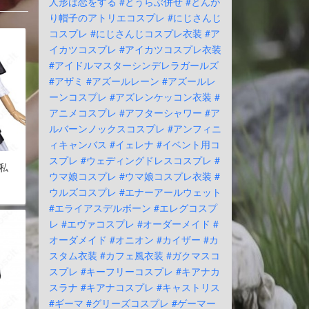
人形は恋をする
#とうらぶ併せ
#とんが
り帽子のアトリエコスプレ
#にじさんじ
コスプレ
#にじさんじコスプレ衣装
#ア
イカツコスプレ
#アイカツコスプレ衣装
#アイドルマスターシンデレラガールズ
#アザミ
#アズールレーン
#アズールレ
ーンコスプレ
#アズレンケッコン衣装
#
アニメコスプレ
#アフターシャワー
#ア
ルバーンノックスコスプレ
#アンフィニ
ィキャンバス
#イェレナ
#イベント用コ
スプレ
#ウェディングドレスコスプレ
#
私
ウマ娘コスプレ
#ウマ娘コスプレ衣装
#
ウルズコスプレ
#エナーアールウェット
#エライアスデルボーン
#エレグコスプ
レ
#エヴァコスプレ
#オーダーメイド
#
オーダメイド
#オニオン
#カイザー
#カ
スタム衣装
#カフェ風衣装
#ガクマスコ
スプレ
#キーフリーコスプレ
#キアナカ
スラナ
#キアナコスプレ
#キャストリス
#ギーマ
#グリーズコスプレ
#ゲーマー