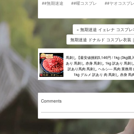
##無期迷途
##曜コスプレ
##ヤオコスプ
« 無期迷途 イェレナ コスプ
無期迷途 ドナルド コスプレ衣装
馬刺し【最安値挑戦5,146円 / 1kg (3kg
あり 馬刺し 赤身 馬刺し 1kg 訳あり 馬刺し 
訳あり馬肉 馬刺し ヘルシ― 馬肉 業務用 
1kg グルメ 訳あり 肉 馬刺し 赤身 馬
Comments
Popular entries