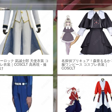
ーロック 凪誠士郎 天使衣装 コ
名探偵プリキュア！森亜るるか 
レ衣装｜COSCLT 高再現・撮
服ワンピース コスプレ衣装｜
向け
COSCLT