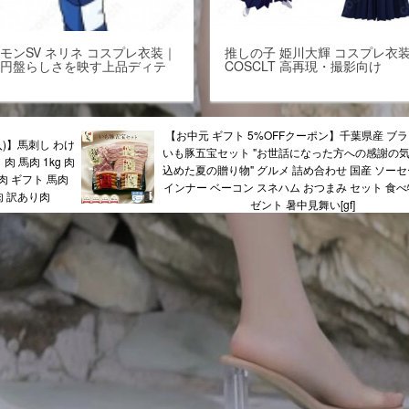
モンSV ネリネ コスプレ衣装｜
推しの子 姫川大輝 コスプレ衣
の円盤らしさを映す上品ディテ
COSCLT 高再現・撮影向け
ル
【お中元 ギフト 5%OFFクーポン】千葉県産 ブ
購入)】馬刺し わけ
いも豚五宝セット "お世話になった方への感謝の
肉 馬肉 1kg 肉
込めた夏の贈り物" グルメ 詰め合わせ 国産 ソーセ
肉 ギフト 馬肉
インナー ベーコン スネハム おつまみ セット 食べ
肉 訳あり肉
ゼント 暑中見舞い[gf]