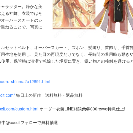
キャラクター。静かな美
燃える神舞」衣装ではそ
やオーバースカートのシ
で重ねることで、写真に
コルセットベルト、オーバースカート、ズボン、髪飾り、首飾り、手首
専用生地を使用し、見た目の再現度だけでなく、長時間の着用時も動き
未使用。保管時は清潔で乾燥した場所に置き、鋭い物との接触を避ける
moeru-shinmai/p12691.html
clt.com/
毎日上の新作｜送料無料・返品無料
sclt.com/custom.html
オーダー衣装LINE相談📩@600rcvvo特急仕上!
中@coscltフォローで無料抽選