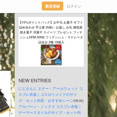
新規登録
ログイン
【10%ポイントバック】お中元 お菓子 ギフト 
詰め合わせ 手土産 内祝い お返し お礼 個包装 
焼き菓子 洋菓子 スイーツ プレゼント フィナ
ンシェHFM-30N2 フィナンシェ・マドレーヌ
⃣体型に合わせて映える比率調整✨軽さ・強度・着脱を最適化した装飾！▶️https://www.cosclt.com/custom.html
詰合せ 2種 19個入
l]
re
NEW ENTRIES
にじさんじ エナー・アールウェット コ
スプレ衣装｜ゴスロリメイドのサイ
ズ・セット内容・おすすめシーン
(08.06)
アルバーン・ノックス コスプレ衣装｜
ゲーマースタイルのサイズ・セット内