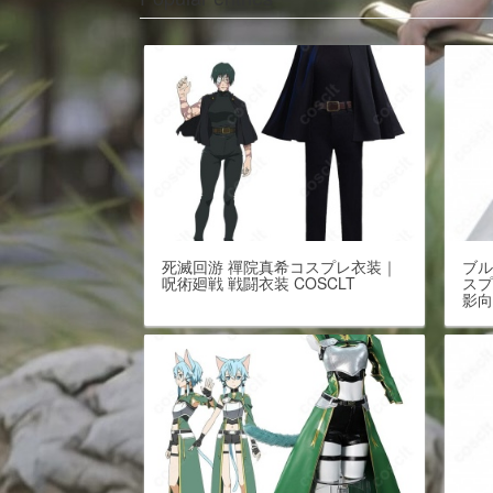
死滅回游 禪院真希コスプレ衣装｜
ブル
呪術廻戦 戦闘衣装 COSCLT
スプ
影