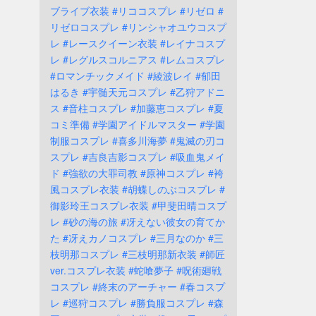
ブライブ衣装
#リココスプレ
#リゼロ
#
リゼロコスプレ
#リンシャオユウコスプ
レ
#レースクイーン衣装
#レイナコスプ
レ
#レグルスコルニアス
#レムコスプレ
#ロマンチックメイド
#綾波レイ
#郁田
はるき
#宇髄天元コスプレ
#乙狩アドニ
ス
#音柱コスプレ
#加藤恵コスプレ
#夏
コミ準備
#学園アイドルマスター
#学園
制服コスプレ
#喜多川海夢
#鬼滅の刃コ
スプレ
#吉良吉影コスプレ
#吸血鬼メイ
ド
#強欲の大罪司教
#原神コスプレ
#袴
風コスプレ衣装
#胡蝶しのぶコスプレ
#
御影玲王コスプレ衣装
#甲斐田晴コスプ
レ
#砂の海の旅
#冴えない彼女の育てか
た
#冴えカノコスプレ
#三月なのか
#三
枝明那コスプレ
#三枝明那新衣装
#師匠
ver.コスプレ衣装
#蛇喰夢子
#呪術廻戦
コスプレ
#終末のアーチャー
#春コスプ
レ
#巡狩コスプレ
#勝負服コスプレ
#森