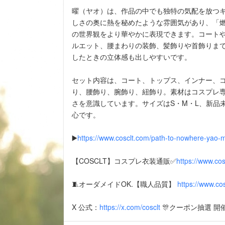
曜（ヤオ）は、作品の中でも独特の気配を放つ
しさの奥に熱を秘めたような雰囲気があり、「
の世界観をより華やかに表現できます。コート
ルエット、腰まわりの装飾、髪飾りや首飾りま
したときの立体感も出しやすいです。
セット内容は、コート、トップス、インナー、
り、腰飾り、腕飾り、紐飾り。素材はコスプレ
さを意識しています。サイズはS・M・L、新品
心です。
▶️
https://www.cosclt.com/path-to-nowhere-yao-
【COSCLT】コスプレ衣装通販✅
https://www.cos
🧵オーダメイドOK.【職人品質】
https://www.co
X 公式：
https://x.com/cosclt
🎊クーポン抽選 開催