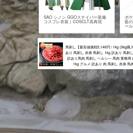
SAO シノン GGOスナイパー装備
ポケ
コスプレ衣装｜COSCLT高再現
藍
ー
馬刺し【最安値挑戦5,146円 / 1kg (3kg
あり 馬刺し 赤身 馬刺し 1kg 訳あり 馬刺し 
訳あり馬肉 馬刺し ヘルシ― 馬肉 業務用 
1kg グルメ 訳あり 肉 馬刺し 赤身 馬