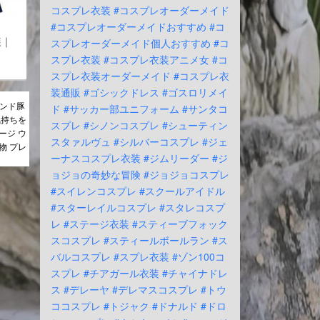
コスプレ衣装
#コスプレオーダーメイド
#コスプレオーダーメイドおすすめ
#コ
装｜
スプレオーダーメイド個人おすすめ
#コ
スプレ衣装
#コスプレ衣装アニメ女
#コ
スプレ衣装オーダーメイド
#コスプレ衣
装通販
#ゴシックドレス
#ゴスロリメイ
ランド豚
ド
#サッカー部ユニフォーム
#サンタコ
気持ちを
スプレ
#シノンコスプレ
#シューティン
ージ ウ
スタァルヴュ
#シルバーコスプレ
#ジェ
物 プレ
ーナスコスプレ衣装
#ジムリーダー
#ジ
ョジョの奇妙な冒険
#ジョジョコスプレ
#スイレンコスプレ
#スクールアイドル
#スターレイルコスプレ
#スタレコスプ
レ
#ステージ衣装
#スティーブフォック
スコスプレ
#スティールボールラン
#ス
バルコスプレ
#スプレ衣装
#ゾン100コ
スプレ
#チアガール衣装
#チャイナドレ
ス
#デレーヤ
#デレマスコスプレ
#トウ
ココスプレ
#トジャク
#ドナルド
#ドロ