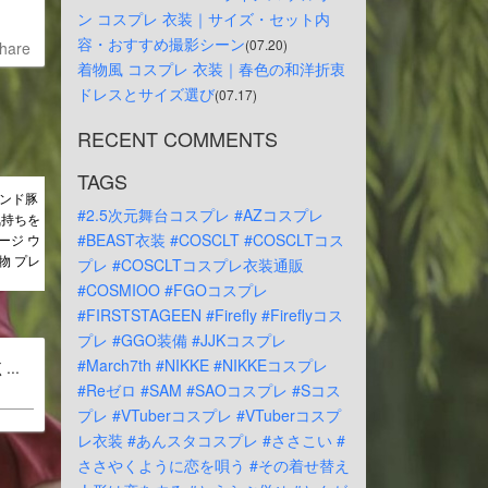
ン コスプレ 衣装｜サイズ・セット内
容・おすすめ撮影シーン
(07.20)
hare
着物風 コスプレ 衣装｜春色の和洋折衷
ドレスとサイズ選び
(07.17)
RECENT COMMENTS
TAGS
ランド豚
#2.5次元舞台コスプレ
#AZコスプレ
気持ちを
#BEAST衣装
#COSCLT
#COSCLTコス
ージ ウ
物 プレ
プレ
#COSCLTコスプレ衣装通販
#COSMIOO
#FGOコスプレ
#FIRSTSTAGEEN
#Firefly
#Fireflyコス
プレ
#GGO装備
#JJKコスプレ
#March7th
#NIKKE
#NIKKEコスプレ
..
#Reゼロ
#SAM
#SAOコスプレ
#Sコス
プレ
#VTuberコスプレ
#VTuberコスプ
レ衣装
#あんスタコスプレ
#ささこい
#
ささやくように恋を唄う
#その着せ替え