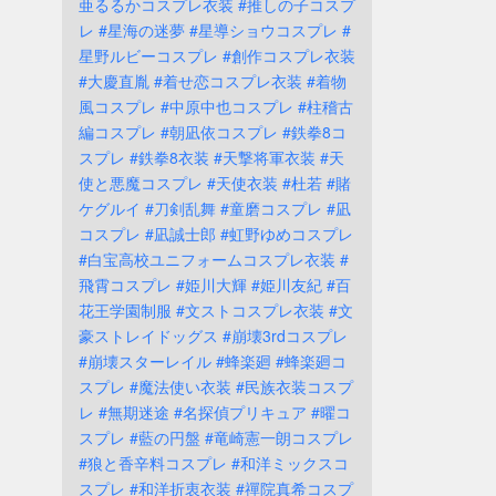
亜るるかコスプレ衣装
#推しの子コスプ
レ
#星海の迷夢
#星導ショウコスプレ
#
星野ルビーコスプレ
#創作コスプレ衣装
#大慶直胤
#着せ恋コスプレ衣装
#着物
風コスプレ
#中原中也コスプレ
#柱稽古
編コスプレ
#朝凪依コスプレ
#鉄拳8コ
スプレ
#鉄拳8衣装
#天撃将軍衣装
#天
使と悪魔コスプレ
#天使衣装
#杜若
#賭
ケグルイ
#刀剣乱舞
#童磨コスプレ
#凪
コスプレ
#凪誠士郎
#虹野ゆめコスプレ
#白宝高校ユニフォームコスプレ衣装
#
飛霄コスプレ
#姫川大輝
#姫川友紀
#百
花王学園制服
#文ストコスプレ衣装
#文
豪ストレイドッグス
#崩壊3rdコスプレ
#崩壊スターレイル
#蜂楽廻
#蜂楽廻コ
スプレ
#魔法使い衣装
#民族衣装コスプ
レ
#無期迷途
#名探偵プリキュア
#曜コ
スプレ
#藍の円盤
#竜崎憲一朗コスプレ
#狼と香辛料コスプレ
#和洋ミックスコ
スプレ
#和洋折衷衣装
#禪院真希コスプ