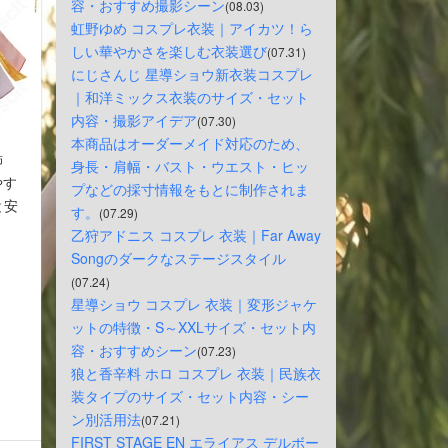
容・おすすめ撮影シーン
(08.03)
虹野ゆめ コスプレ衣装｜アイカツ！ら
しい華やかさを楽しむ衣装選び
(07.31)
にじさんじ 星導ショウ新衣装コスプレ
｜和洋ミックス衣装のサイズ・セット
内容・撮影アイデア
(07.30)
本商品はオーダーメイド対応のため、
飾
身長・肩幅・バスト・ウエスト・ヒッ
やす
プなどの採寸情報をもとに制作されま
と安
す。
(07.29)
乙狩アドニス コスプレ 衣装｜Far Away 
Songのダークなステージスタイル
(07.24)
星導ショウ コスプレ 衣装｜変形ジャケ
ットの特徴・S～XXLサイズ・セット内
容・おすすめシーン
(07.23)
狼と香辛料 ホロ コスプレ 衣装｜民族衣
装タイプのサイズ・セット内容・シー
ン別活用法
(07.21)
FIRST STAGE EN エライアス デルボー