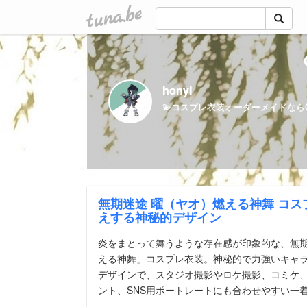
tuna.be
honyi
無期迷途 曜（ヤオ）燃える神舞 コ
えする神秘的デザイン
炎をまとって舞うような存在感が印象的な、無
える神舞」コスプレ衣装。神秘的で力強いキャ
デザインで、スタジオ撮影やロケ撮影、コミケ
ント、SNS用ポートレートにも合わせやすい一