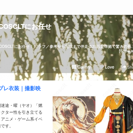
COSCLTにお任せ
💫コスプレ衣装オーダーメイドならCOSCLTにお任せ！1⃣ラフ／参考から完成まで伴走🎨2⃣設定準拠で驚きの再現度3
[Show al
Gallery
Love
Sha
スプレ衣装｜撮影映
期迷途・曜（ヤオ）「燃
ラクター性を引き立てる
、アニメ・ゲーム系イベ
着です。