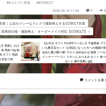
レ
##コスプレ衣装
##COSCLT
2026.05.16 11:54
0
S
レ衣装｜上品セクシーなドレスで撮影映えするCOSCLT衣装
｜高再現仕様・撮影映え・オーダーメイド対応【COSCLT】 »
【お中元 ギフト 5%OFFクーポン】千葉県産 ブ
購入)】馬刺し わけ
いも豚五宝セット "お世話になった方への感謝の
肉 馬肉 1kg 肉
込めた夏の贈り物" グルメ 詰め合わせ 国産 ソーセ
肉 ギフト 馬肉
インナー ベーコン スネハム おつまみ セット 食べ
肉 訳あり肉
ゼント 暑中見舞い[gf]
コメントを書く.