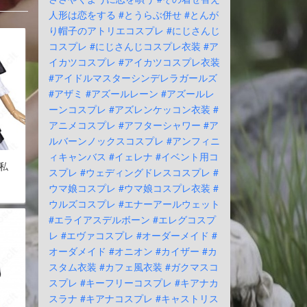
人形は恋をする
#とうらぶ併せ
#とんが
り帽子のアトリエコスプレ
#にじさんじ
コスプレ
#にじさんじコスプレ衣装
#ア
イカツコスプレ
#アイカツコスプレ衣装
#アイドルマスターシンデレラガールズ
#アザミ
#アズールレーン
#アズールレ
ーンコスプレ
#アズレンケッコン衣装
#
アニメコスプレ
#アフターシャワー
#ア
ルバーンノックスコスプレ
#アンフィニ
ィキャンバス
#イェレナ
#イベント用コ
私
スプレ
#ウェディングドレスコスプレ
#
ウマ娘コスプレ
#ウマ娘コスプレ衣装
#
ウルズコスプレ
#エナーアールウェット
#エライアスデルボーン
#エレグコスプ
レ
#エヴァコスプレ
#オーダーメイド
#
オーダメイド
#オニオン
#カイザー
#カ
スタム衣装
#カフェ風衣装
#ガクマスコ
スプレ
#キーフリーコスプレ
#キアナカ
スラナ
#キアナコスプレ
#キャストリス