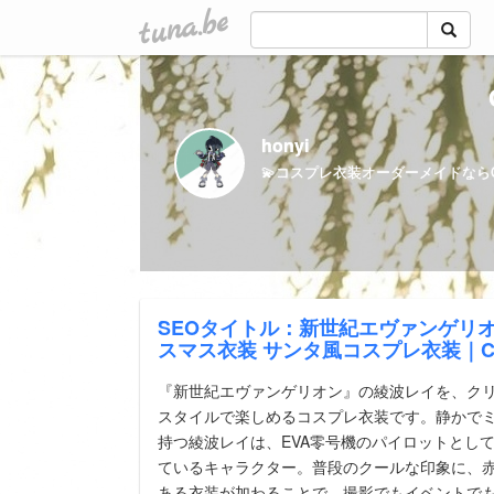
tuna.be
honyi
SEOタイトル：新世紀エヴァンゲリオ
スマス衣装 サンタ風コスプレ衣装｜CO
『新世紀エヴァンゲリオン』の綾波レイを、ク
スタイルで楽しめるコスプレ衣装です。静かで
持つ綾波レイは、EVA零号機のパイロットとし
ているキャラクター。普段のクールな印象に、
ある衣装が加わることで、撮影でもイベントで