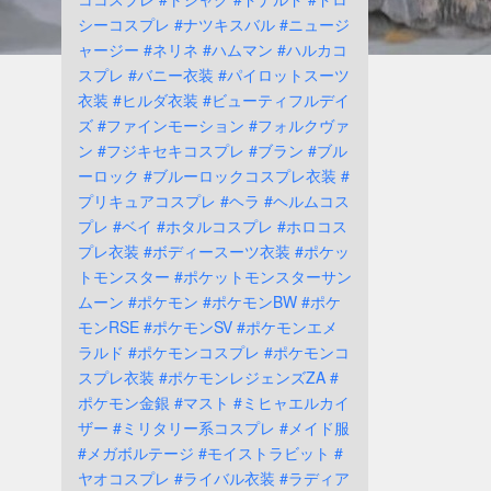
シーコスプレ
#ナツキスバル
#ニュージ
ャージー
#ネリネ
#ハムマン
#ハルカコ
スプレ
#バニー衣装
#パイロットスーツ
衣装
#ヒルダ衣装
#ビューティフルデイ
ズ
#ファインモーション
#フォルクヴァ
ン
#フジキセキコスプレ
#ブラン
#ブル
ーロック
#ブルーロックコスプレ衣装
#
プリキュアコスプレ
#ヘラ
#ヘルムコス
プレ
#ベイ
#ホタルコスプレ
#ホロコス
プレ衣装
#ボディースーツ衣装
#ポケッ
トモンスター
#ポケットモンスターサン
ムーン
#ポケモン
#ポケモンBW
#ポケ
モンRSE
#ポケモンSV
#ポケモンエメ
ラルド
#ポケモンコスプレ
#ポケモンコ
スプレ衣装
#ポケモンレジェンズZA
#
ポケモン金銀
#マスト
#ミヒャエルカイ
ザー
#ミリタリー系コスプレ
#メイド服
#メガボルテージ
#モイストラビット
#
ヤオコスプレ
#ライバル衣装
#ラディア