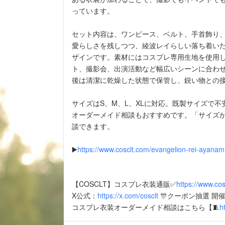
っています。
セット内容は、ワンピース、ベルト、手首飾り
愛らしさを残しつつ、綾波レイらしい落ち着い
ザインです。素材にはコスプレ専用生地を使用
ト、撮影会、出演活動など幅広いシーンに合わ
後は清潔に乾燥した状態で保管し、鋭い物との
サイズはS、M、L、XLに対応。既製サイズで不
オーダーメイド相談もおすすめです。「サイズが
談できます。
▶️
https://www.cosclt.com/evangelion-rei-ayana
【COSCLT】コスプレ衣装通販✅
https://www.co
X公式：
https://x.com/cosclt
🎊クーポン抽選 開催
コスプレ衣装オーダーメイド相談はこちら【🧵
h