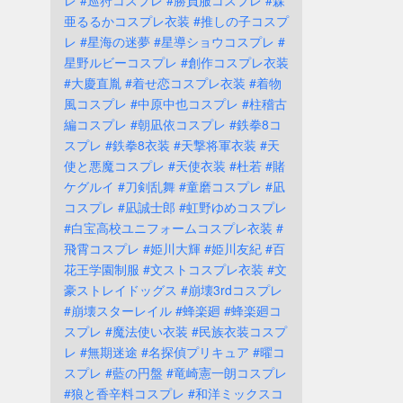
レ
#巡狩コスプレ
#勝負服コスプレ
#森
亜るるかコスプレ衣装
#推しの子コスプ
レ
#星海の迷夢
#星導ショウコスプレ
#
星野ルビーコスプレ
#創作コスプレ衣装
#大慶直胤
#着せ恋コスプレ衣装
#着物
風コスプレ
#中原中也コスプレ
#柱稽古
編コスプレ
#朝凪依コスプレ
#鉄拳8コ
スプレ
#鉄拳8衣装
#天撃将軍衣装
#天
使と悪魔コスプレ
#天使衣装
#杜若
#賭
ケグルイ
#刀剣乱舞
#童磨コスプレ
#凪
コスプレ
#凪誠士郎
#虹野ゆめコスプレ
#白宝高校ユニフォームコスプレ衣装
#
飛霄コスプレ
#姫川大輝
#姫川友紀
#百
花王学園制服
#文ストコスプレ衣装
#文
豪ストレイドッグス
#崩壊3rdコスプレ
#崩壊スターレイル
#蜂楽廻
#蜂楽廻コ
スプレ
#魔法使い衣装
#民族衣装コスプ
レ
#無期迷途
#名探偵プリキュア
#曜コ
スプレ
#藍の円盤
#竜崎憲一朗コスプレ
#狼と香辛料コスプレ
#和洋ミックスコ