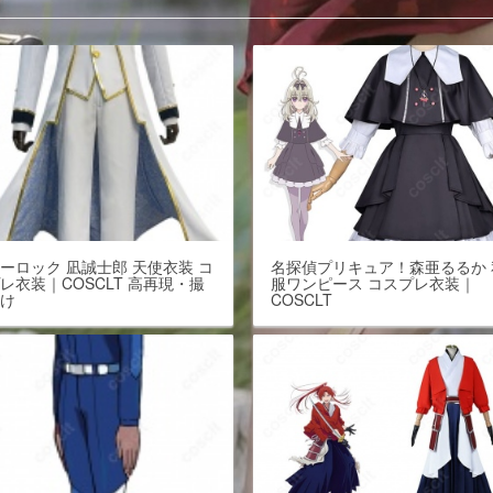
ーロック 凪誠士郎 天使衣装 コ
名探偵プリキュア！森亜るるか 
レ衣装｜COSCLT 高再現・撮
服ワンピース コスプレ衣装｜
向け
COSCLT