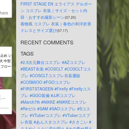
FIRST STAGE EN エライアス デルボー
ン コスプレ 衣装｜サイズ・セット内
hare
容・おすすめ撮影シーン
(07.20)
着物風 コスプレ 衣装｜春色の和洋折衷
ドレスとサイズ選び
(07.17)
RECENT COMMENTS
TAGS
止め シ
型犬 中型
#2.5次元舞台コスプレ
#AZコスプレ
 フロー
#BEAST衣装
#COSCLT
#COSCLTコス
プレ
#COSCLTコスプレ衣装通販
#COSMIOO
#FGOコスプレ
#FIRSTSTAGEEN
#Firefly
#Fireflyコス
プレ
#GGO装備
#JJKコスプレ
..
#March7th
#NIKKE
#NIKKEコスプレ
#Reゼロ
#SAM
#SAOコスプレ
#Sコス
プレ
#VTuberコスプレ
#VTuberコスプ
レ衣装
#あんスタコスプレ
#ささこい
#
ささやくように恋を唄う
#その着せ替え