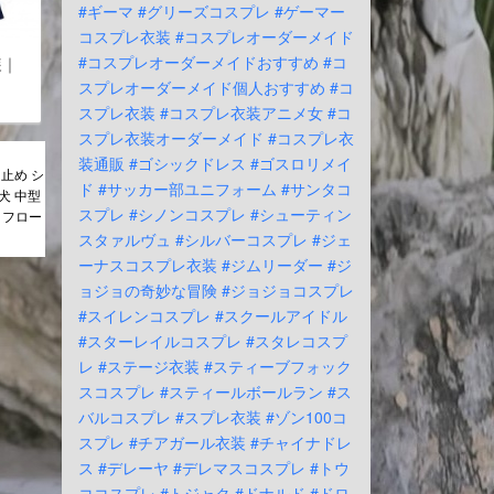
#ギーマ
#グリーズコスプレ
#ゲーマー
コスプレ衣装
#コスプレオーダーメイド
#コスプレオーダーメイドおすすめ
#コ
装｜
スプレオーダーメイド個人おすすめ
#コ
スプレ衣装
#コスプレ衣装アニメ女
#コ
スプレ衣装オーダーメイド
#コスプレ衣
装通販
#ゴシックドレス
#ゴスロリメイ
止め シ
ド
#サッカー部ユニフォーム
#サンタコ
型犬 中型
スプレ
#シノンコスプレ
#シューティン
 フロー
スタァルヴュ
#シルバーコスプレ
#ジェ
ーナスコスプレ衣装
#ジムリーダー
#ジ
ョジョの奇妙な冒険
#ジョジョコスプレ
#スイレンコスプレ
#スクールアイドル
#スターレイルコスプレ
#スタレコスプ
レ
#ステージ衣装
#スティーブフォック
スコスプレ
#スティールボールラン
#ス
バルコスプレ
#スプレ衣装
#ゾン100コ
スプレ
#チアガール衣装
#チャイナドレ
ス
#デレーヤ
#デレマスコスプレ
#トウ
ココスプレ
#トジャク
#ドナルド
#ドロ