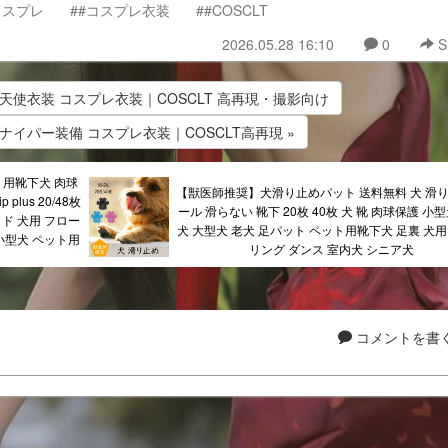
コスプレ
##コスプレ衣装
##COSCLT
2026.05.28 16:10
0
S
 天使衣装 コスプレ衣装｜COSCLT 高再現・撮影向け
スナイパー装備 コスプレ衣装｜COSCLT高再現 »
ト用靴下犬 肉球
【獣医師推奨】犬滑り止めパット 送料無料 犬 滑り
plus 20/48枚
ール 滑らない 靴下 20枚 40枚 犬 靴 肉球保護 小
ッド 犬用 フロー
犬 大型犬 老犬 足パット ペット用靴下犬 足裏 犬用
小型犬 ペット用
リング ダンス 室内犬 シニア犬
コメントを書く.