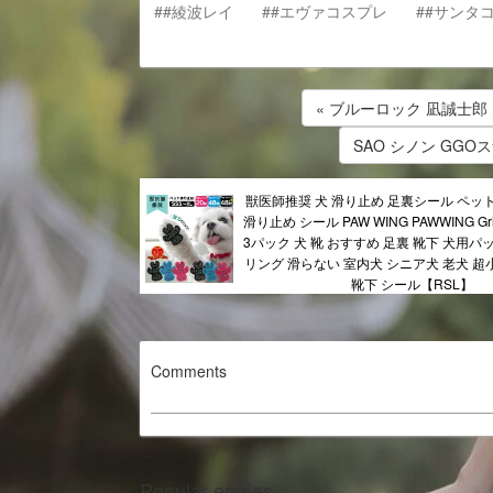
##綾波レイ
##エヴァコスプレ
##サンタ
« ブルーロック 凪誠士郎
SAO シノン GGO
獣医師推奨 犬 滑り止め 足裏シール ペッ
滑り止め シール PAW WING PAWWING Grip 
3パック 犬 靴 おすすめ 足裏 靴下 犬用パ
リング 滑らない 室内犬 シニア犬 老犬 超
靴下 シール【RSL】
Comments
Popular entries