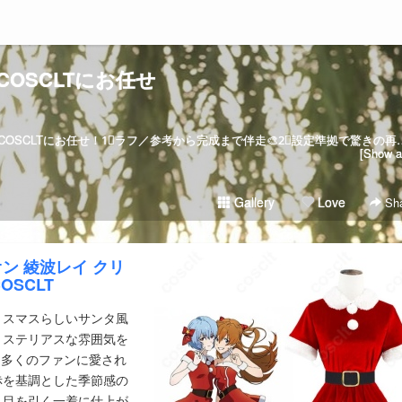
COSCLTにお任せ
💫コスプレ衣装オーダーメイドならCOSCLTにお任せ！1⃣ラフ／参考から完成まで伴走🎨2⃣設定準拠で驚きの再現度3
[Show al
Gallery
Love
Sha
ン 綾波レイ クリ
SCLT
リスマスらしいサンタ風
ミステリアスな雰囲気を
て多くのファンに愛され
赤を基調とした季節感の
も目を引く一着に仕上が