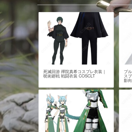
死滅回游 禪院真希コスプレ衣装｜
ブル
呪術廻戦 戦闘衣装 COSCLT
スプ
影