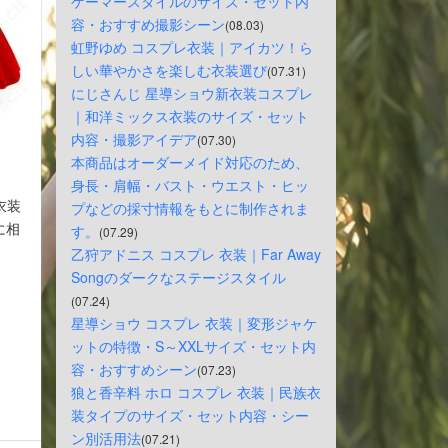
ゲーマースタイルのサイズ・セット内
容・おすすめ撮影シーン
(08.03)
虹野ゆめ コスプレ衣装｜アイカツ！ら
しい華やかさを楽しむ衣装選び
(07.31)
にじさんじ 星導ショウ新衣装コスプレ
｜和洋ミックス衣装のサイズ・セット
内容・撮影アイデア
(07.30)
本商品はオーダーメイド対応のため、
身長・肩幅・バスト・ウエスト・ヒッ
衣装
プなどの採寸情報をもとに制作されま
に相
す。
(07.29)
乙狩アドニス コスプレ 衣装｜Far Away 
Songのダークなステージスタイル
(07.24)
星導ショウ コスプレ 衣装｜変形ジャケ
ットの特徴・S～XXLサイズ・セット内
容・おすすめシーン
(07.23)
狼と香辛料 ホロ コスプレ 衣装｜民族衣
装タイプのサイズ・セット内容・シー
ン別活用法
(07.21)