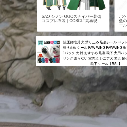
SAO シノン GGOスナイパー装備
ポケ
コスプレ衣装｜COSCLT高再現
藍
ー
獣医師推奨 犬 滑り止め 足裏シール ペッ
滑り止め シール PAW WING PAWWING Grip 
3パック 犬 靴 おすすめ 足裏 靴下 犬用パ
リング 滑らない 室内犬 シニア犬 老犬 超
靴下 シール【RSL】