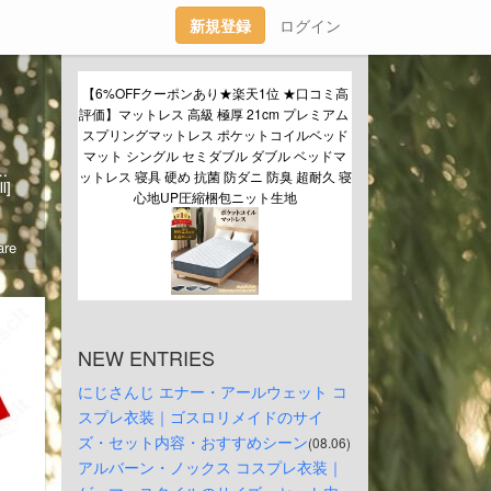
新規登録
ログイン
【6%OFFクーポンあり★楽天1位 ★口コミ高
評価】マットレス 高級 極厚 21cm プレミアム 
スプリングマットレス ポケットコイルベッド
マット シングル セミダブル ダブル ベッドマ
⃣体型に合わせて映える比率調整✨軽さ・強度・着脱を最適化した装飾！▶️https://www.cosclt.com/custom.html
ットレス 寝具 硬め 抗菌 防ダニ 防臭 超耐久 寝
l]
心地UP圧縮梱包ニット生地
re
NEW ENTRIES
にじさんじ エナー・アールウェット コ
スプレ衣装｜ゴスロリメイドのサイ
ズ・セット内容・おすすめシーン
(08.06)
アルバーン・ノックス コスプレ衣装｜