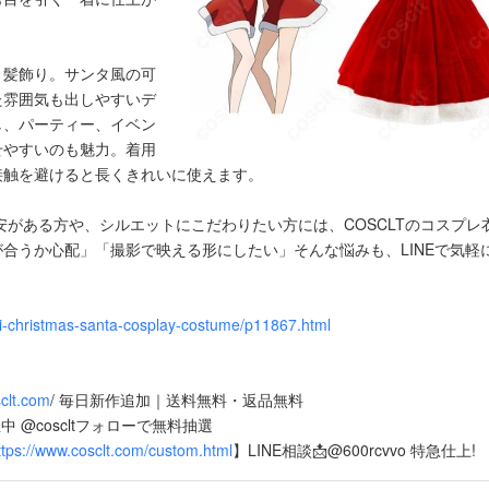
、髪飾り。サンタ風の可
た雰囲気も出しやすいデ
し、パーティー、イベン
せやすいのも魅力。着用
接触を避けると長くきれいに使えます。
安がある方や、シルエットにこだわりたい方には、COSCLTのコスプレ
合うか心配」「撮影で映える形にしたい」そんな悩みも、LINEで気軽
mi-christmas-santa-cosplay-costume/p11867.html
sclt.com
/ 毎日新作追加｜送料無料・返品無料
中 @coscltフォローで無料抽選
ttps://www.cosclt.com/custom.html
】LINE相談📩@600rcvvo 特急仕上!