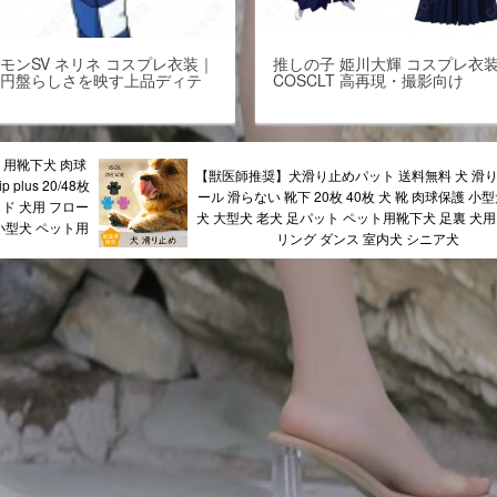
モンSV ネリネ コスプレ衣装｜
推しの子 姫川大輝 コスプレ衣
の円盤らしさを映す上品ディテ
COSCLT 高再現・撮影向け
ル
ト用靴下犬 肉球
【獣医師推奨】犬滑り止めパット 送料無料 犬 滑り
plus 20/48枚
ール 滑らない 靴下 20枚 40枚 犬 靴 肉球保護 小
ッド 犬用 フロー
犬 大型犬 老犬 足パット ペット用靴下犬 足裏 犬用
小型犬 ペット用
リング ダンス 室内犬 シニア犬