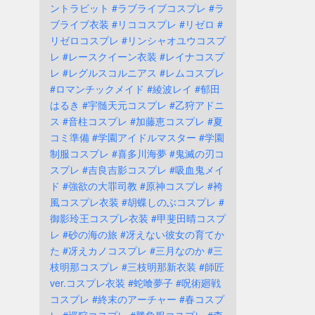
ントラビット
#ラブライブコスプレ
#ラ
ブライブ衣装
#リココスプレ
#リゼロ
#
リゼロコスプレ
#リンシャオユウコスプ
レ
#レースクイーン衣装
#レイナコスプ
レ
#レグルスコルニアス
#レムコスプレ
#ロマンチックメイド
#綾波レイ
#郁田
はるき
#宇髄天元コスプレ
#乙狩アドニ
ス
#音柱コスプレ
#加藤恵コスプレ
#夏
コミ準備
#学園アイドルマスター
#学園
制服コスプレ
#喜多川海夢
#鬼滅の刃コ
スプレ
#吉良吉影コスプレ
#吸血鬼メイ
ド
#強欲の大罪司教
#原神コスプレ
#袴
風コスプレ衣装
#胡蝶しのぶコスプレ
#
御影玲王コスプレ衣装
#甲斐田晴コスプ
レ
#砂の海の旅
#冴えない彼女の育てか
た
#冴えカノコスプレ
#三月なのか
#三
枝明那コスプレ
#三枝明那新衣装
#師匠
ver.コスプレ衣装
#蛇喰夢子
#呪術廻戦
コスプレ
#終末のアーチャー
#春コスプ